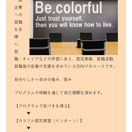
企業
への
就職
を目
標
に、
就
職・キャリアなどの学習に加え、就活準備、就職活動、
就職後の定着の支援を求めている方向けのコースです。
自分らしさ＝自分の強み、弱み
プログラムや体験を通じて自己理解を深めます。
【プログラムで気づきを得る】
▼
【カラフル就労実習（インターン）】
▼