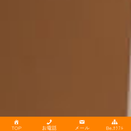
就職までの流れ
TOP
お電話
メール
Be.ｶﾗﾌﾙ